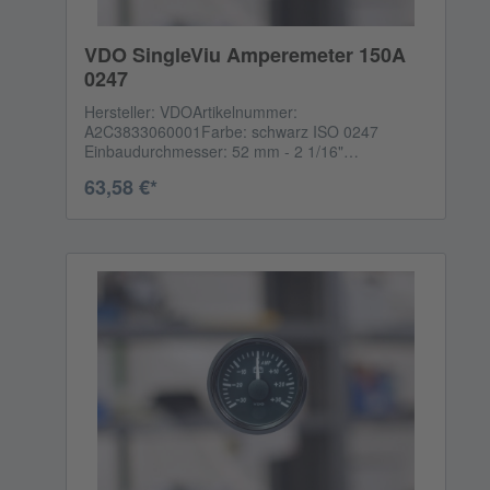
VDO SingleViu Amperemeter 150A
0247
Hersteller: VDOArtikelnummer:
A2C3833060001Farbe: schwarz ISO 0247
Einbaudurchmesser: 52 mm - 2 1/16"
Betriebsspannung: 8-32 Volt DC Reichweite:
63,58 €*
-150A to +150A DC Analogsignal: -60 to +60 mV
CANBus Eingang: 65271 - 114 - 0x29 Das
Anschlusskabel ist NICHT enthalten