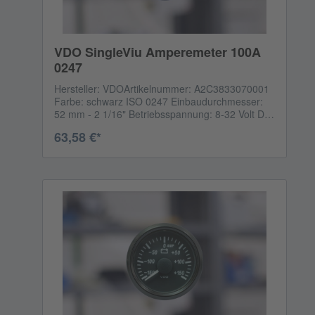
VDO SingleViu Amperemeter 100A
0247
Hersteller: VDOArtikelnummer: A2C3833070001
Farbe: schwarz ISO 0247 Einbaudurchmesser:
52 mm - 2 1/16" Betriebsspannung: 8-32 Volt DC
Reichweite: -100A to +100A DC Analogsignal: -60
63,58 €*
to +60 mV CANBus Eingang: 65271 - 114 - 0x29
Das Anschlusskabel ist NICHT enthalten.