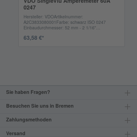
VDO SingleViu Amperemeter 60A
0247
Hersteller: VDOArtikelnummer:
A2C3833080001Farbe: schwarz ISO 0247
Einbaudurchmesser: 52 mm - 2 1/16"
Betriebsspannung: 8-32 Volt DC Reichweite: -60A
63,58 €*
to +60A DC Analogsignal: -60 to +60 mV CANBus
Eingang: 65271 - 114 - 0x29 Das Anschlusskabel
ist NICHT enthalten.
Sie haben Fragen?
Besuchen Sie uns in Bremen
Zahlungsmethoden
Versand