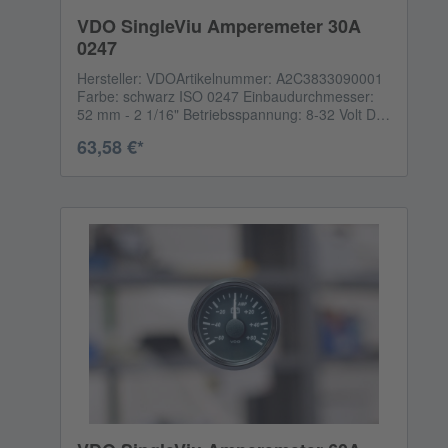
VDO SingleViu Amperemeter 30A
0247
Hersteller: VDOArtikelnummer: A2C3833090001
Farbe: schwarz ISO 0247 Einbaudurchmesser:
52 mm - 2 1/16" Betriebsspannung: 8-32 Volt DC
Reichweite: -30A to +30A DC Analogsignal: -60 to
63,58 €*
+60 mV CANBus Eingang: 65271 - 114 - 0x29
Das Anschlusskabel ist NICHT enthalten