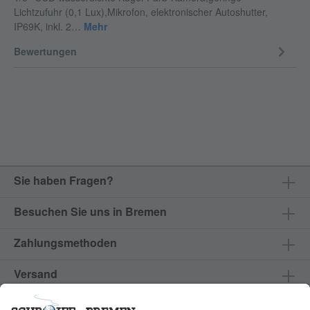
Lichtzufuhr (0,1 Lux),Mikrofon, elektronischer Autoshutter,
IP69K, inkl. 2…
Mehr
Bewertungen
Sie haben Fragen?
Besuchen Sie uns in Bremen
Zahlungsmethoden
Versand
Produkte & Services