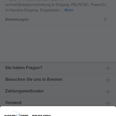
normal/Spiegelumschaltung je Eingang, PAL/NTSC, PowerOn,
2x Kamera-Eingang, Eingebauter…
Mehr
Bewertungen
Sie haben Fragen?
Besuchen Sie uns in Bremen
Zahlungsmethoden
Versand
Produkte & Services